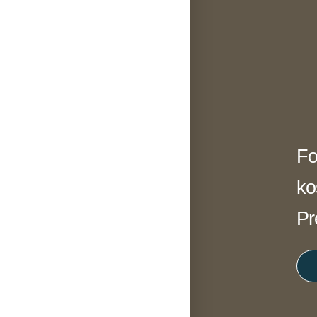
Fo
ko
Pr